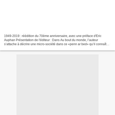
1949-2019 : réédition du 70ème anniversaire, avec une préface d'Eric
Auphan Présentation de l'éditeur : Dans Au bout du monde, l’auteur
s’attache à décrire une micro-société dans ce «penn ar bed» qu’il connaît
bien durant la Première Guerre mondiale....