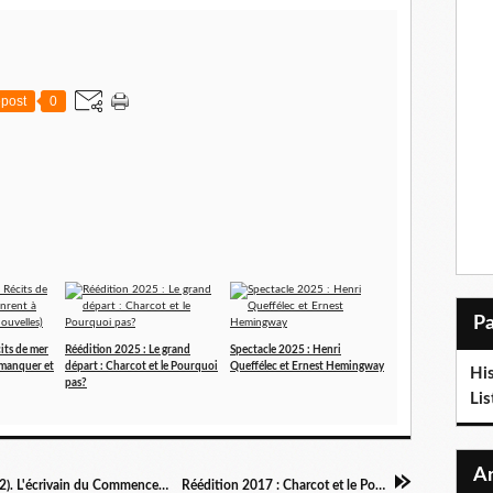
post
0
its de mer
Réédition 2025 : Le grand
Spectacle 2025 : Henri
à manquer et
départ : Charcot et le Pourquoi
Queffélec et Ernest Hemingway
Hi
pas?
Li
Conférence 2017 : Henri Queffélec (1910-1992). L'écrivain du Commencemer, par Eric Auphan
Réédition 2017 : Charcot et le Pourquoi Pas?