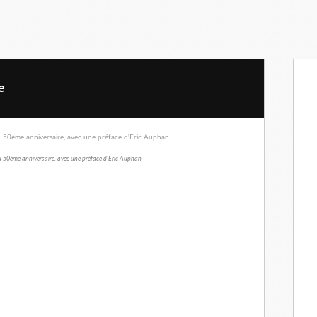
e
u 50ème anniversaire, avec une préface d'Eric Auphan