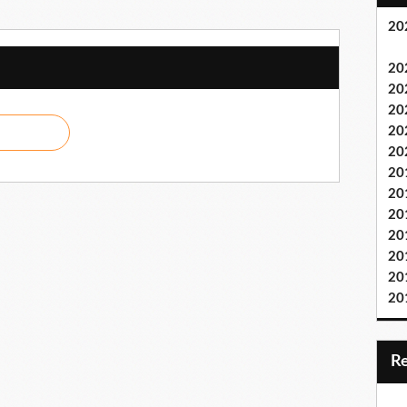
20
20
20
20
20
20
20
20
20
20
20
20
20