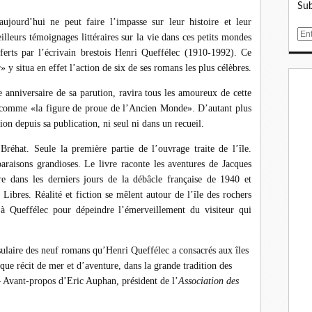
Sub
jourd’hui ne peut faire l’impasse sur leur histoire et leur
E
eilleurs témoignages littéraires sur la vie dans ces petits mondes
m
ferts par l’écrivain brestois Henri Queffélec (1910-1992). Ce
a
 y situa en effet l’action de six de ses romans les plus célèbres.
i
e anniversaire de sa parution, ravira tous les amoureux de cette
l
 comme «la figure de proue de l’Ancien Monde». D’autant plus
ion depuis sa publication, ni seul ni dans un recueil.
e Bréhat. Seule la première partie de l’ouvrage traite de l’île.
araisons grandioses. Le livre raconte les aventures de Jacques
e dans les derniers jours de la débâcle française de 1940 et
Libres. Réalité et fiction se mêlent autour de l’île des rochers
 à Queffélec pour dépeindre l’émerveillement du visiteur qui
sulaire des neuf romans qu’Henri Queffélec a consacrés aux îles
ique récit de mer et d’aventure, dans la grande tradition des
— Avant-propos d’Eric Auphan, président de l’
Association des