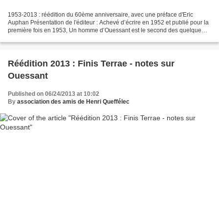
1953-2013 : réédition du 60ème anniversaire, avec une préface d'Eric
Auphan Présentation de l'éditeur : Achevé d’écrire en 1952 et publié pour la
première fois en 1953, Un homme d’Ouessant est le second des quelque
neuf romans que le célèbre écrivain...
Réédition 2013 : Finis Terrae - notes sur
Ouessant
Published on 06/24/2013 at 10:02
By
association des amis de Henri Queffélec