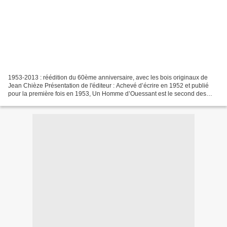
1953-2013 : réédition du 60ème anniversaire, avec les bois originaux de
Jean Chièze Présentation de l'éditeur : Achevé d’écrire en 1952 et publié
pour la première fois en 1953, Un Homme d’Ouessant est le second des
quelque neuf romans que le célèbre écrivain...