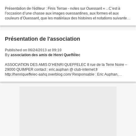
Présentation de l'éditeur : Finis Terrae - notes sur Ouessant « ...C’est à
l’occasion d’une chasse aux images ouessantines, aux formes et aux
couleurs d’Ouessant, que les matériaux des histoires et notations suivantes
ont été recueillis. A chaque page...
Présentation de l'association
Published on 06/24/2013 at 09:10
By
association des amis de Henri Queffélec
ASSOCIATION DES AMIS D’HENRI QUEFFELEC 8 rue de la Terre Noire –
29000 QUIMPER contact : eric.auphan @ club-internet.fr
http://henriqueffelec-aahq.overblog.com/ Responsable : Eric Auphan,
Président Fondée en 1992, l’A.A.H.Q. est composée entièrement de...