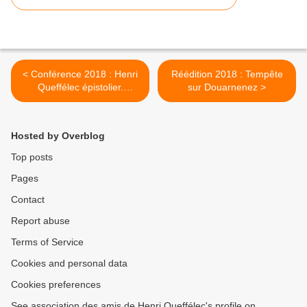
< Conférence 2018 : Henri
Réédition 2018 : Tempête
Queffélec épistolier.
sur Douarnenez >
L’archipel des lettres
bretonnes, par Eric Auphan
Hosted by Overblog
Top posts
Pages
Contact
Report abuse
Terms of Service
Cookies and personal data
Cookies preferences
See association des amis de Henri Queffélec's profile on