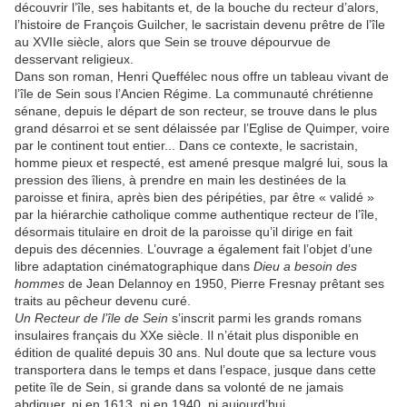
découvrir l’île, ses habitants et, de la bouche du recteur d’alors,
l’histoire de François Guilcher, le sacristain devenu prêtre de l’île
au XVIIe siècle, alors que Sein se trouve dépourvue de
desservant religieux.
Dans son roman, Henri Queffélec nous offre un tableau vivant de
l’île de Sein sous l’Ancien Régime. La communauté chrétienne
sénane, depuis le départ de son recteur, se trouve dans le plus
grand désarroi et se sent délaissée par l’Eglise de Quimper, voire
par le continent tout entier... Dans ce contexte, le sacristain,
homme pieux et respecté, est amené presque malgré lui, sous la
pression des îliens, à prendre en main les destinées de la
paroisse et finira, après bien des péripéties, par être « validé »
par la hiérarchie catholique comme authentique recteur de l’île,
désormais titulaire en droit de la paroisse qu’il dirige en fait
depuis des décennies. L’ouvrage a également fait l’objet d’une
libre adaptation cinématographique dans
Dieu a besoin des
hommes
de Jean Delannoy en 1950, Pierre Fresnay prêtant ses
traits au pêcheur devenu curé.
Un Recteur de l’île de Sein
s’inscrit parmi les grands romans
insulaires français du XXe siècle. Il n’était plus disponible en
édition de qualité depuis 30 ans. Nul doute que sa lecture vous
transportera dans le temps et dans l’espace, jusque dans cette
petite île de Sein, si grande dans sa volonté de ne jamais
abdiquer, ni en 1613, ni en 1940, ni aujourd’hui.